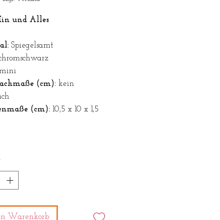
in und Alles
al:
Spiegelsamt
chromschwarz
mini
achmaße (cm):
kein
ach
enmaße (cm):
10,5 x 10 x 1,5
*
en Warenkorb