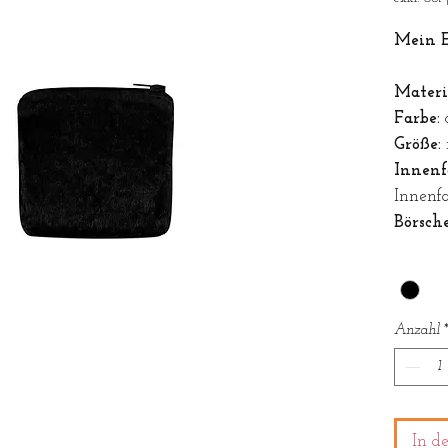
Mein E
Materi
Farbe:
Größe:
Innenf
Innenf
Börsch
Farbe
*
Anzahl
In d