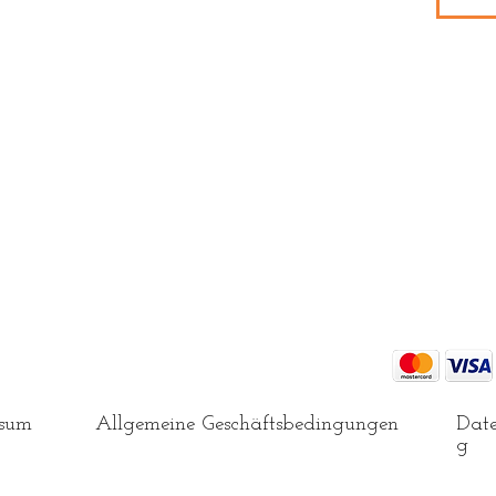
ei 30° und 400 Umdrehungen pro Minute)
geeignet
ssum
Allgemeine Geschäftsbedingungen
Date
g