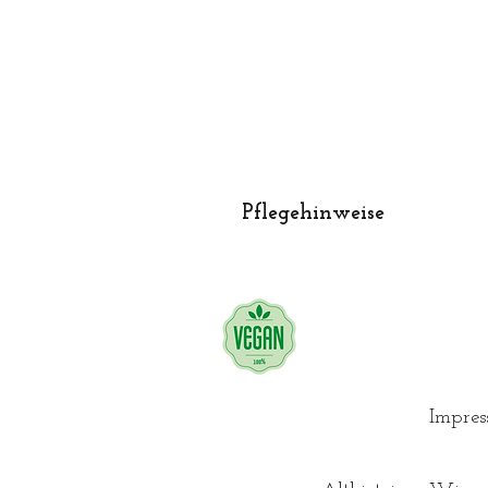
Pflegehinweise
Waschmaschinentauglich
+ Wäschebeutel
+ Feinwaschmittel
Programm für Wolle/Seide (b
Nicht für den Wäschetrockner 
Impre
Nicht zu bügeln