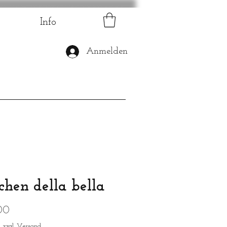
Info
Anmelden
chen della bella
Preis
00
|
zzgl. Versand