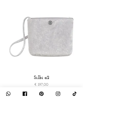
Silbi a2
Preis
€ 197,00
exkl. USt
|
zzgl. Versand