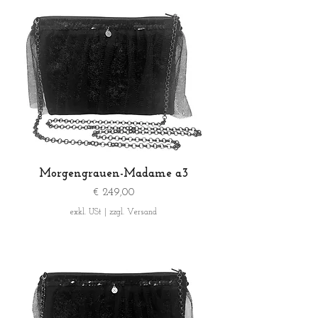
Morgengrauen-Madame a3
Preis
€ 249,00
exkl. USt
|
zzgl. Versand