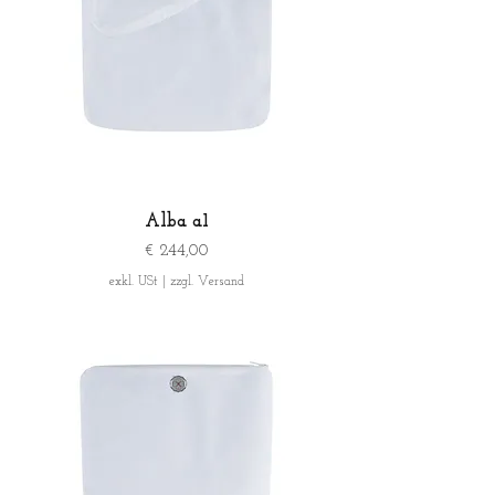
Alba a1
Preis
€ 244,00
exkl. USt
|
zzgl. Versand