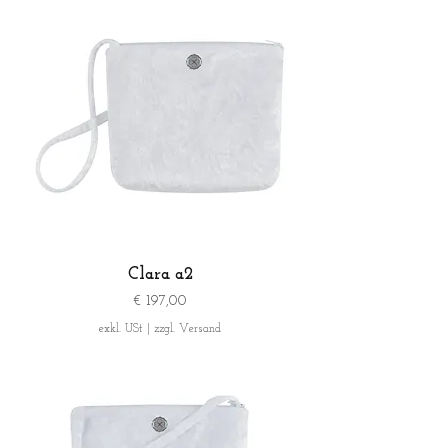
Clara a2
Preis
€ 197,00
exkl. USt
|
zzgl. Versand