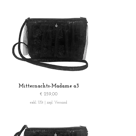
Mitternachts-Madame a3
Preis
€ 259,00
exkl. USt
|
zzgl. Versand