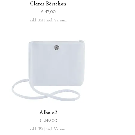
Claras Börschen
Preis
€ 47,00
exkl. USt
|
zzgl. Versand
Alba a3
Preis
€ 249,00
exkl. USt
|
zzgl. Versand