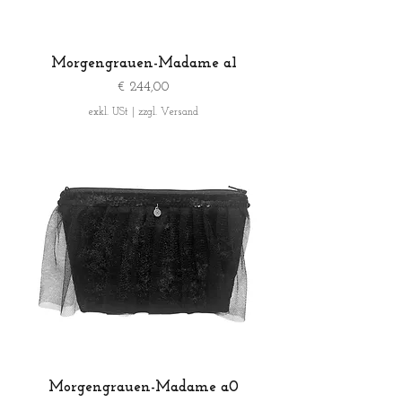
Morgengrauen-Madame a1
Preis
€ 244,00
exkl. USt
|
zzgl. Versand
Morgengrauen-Madame a0