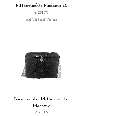
Mitternachts-Madame a0
Preis
€ 251,00
exkl. USt
|
zzgl. Versand
Börschen der Mitternachts-
Madame
Preis
€ 64,50