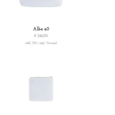
Alba a0
Preis
€ 241,00
exkl. USt
|
zzgl. Versand