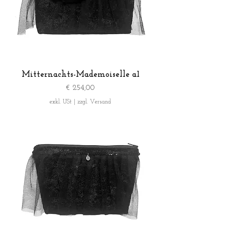
Mitternachts-Mademoiselle a1
Preis
€ 254,00
exkl. USt
|
zzgl. Versand