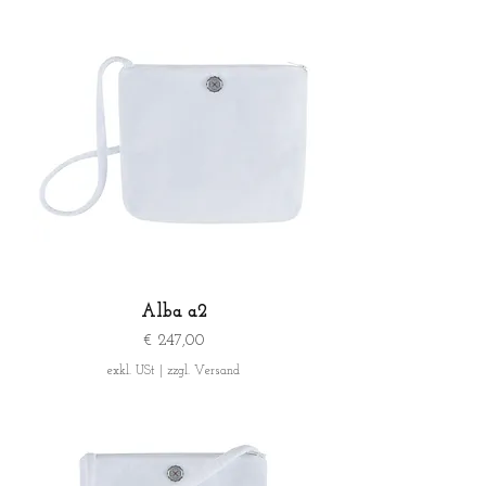
Alba a2
Preis
€ 247,00
exkl. USt
|
zzgl. Versand