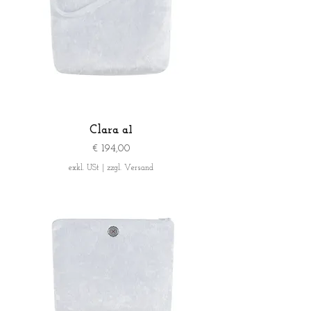
Clara a1
Preis
€ 194,00
exkl. USt
|
zzgl. Versand