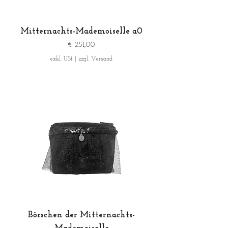
Mitternachts-Mademoiselle a0
Preis
€ 251,00
exkl. USt
|
zzgl. Versand
Börschen der Mitternachts-