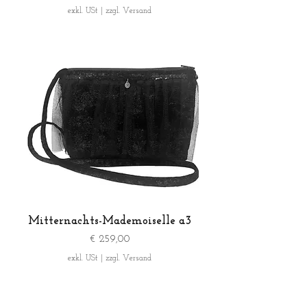
exkl. USt
|
zzgl. Versand
Mitternachts-Mademoiselle a3
Preis
€ 259,00
exkl. USt
|
zzgl. Versand