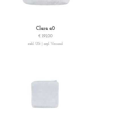
Clara a0
Preis
€ 191,00
exkl. USt
|
zzgl. Versand