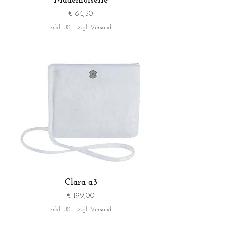
Mademoiselle
Preis
€ 64,50
exkl. USt
|
zzgl. Versand
Clara a3
Preis
€ 199,00
exkl. USt
|
zzgl. Versand