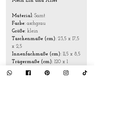
Mein Ein und Alles
Material:
Samt
Farbe:
aschgrau
Größe:
klein
Taschenmaße (cm):
23,5 x 17,5
x 2,5
Innenfachmaße (cm):
11,5 x 8,5
Trägermaße (cm):
120 x 1
Pflegehinweise
Waschmaschinentauglich
+ Wäschebeutel
+ Feinwaschmittel
Programm für Wolle/Seide (bei
30° und 400 Umdrehungen pro
Minute)