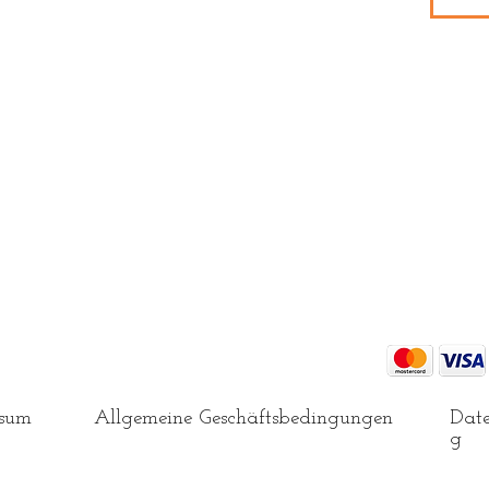
ei 30° und 400 Umdrehungen pro Minute)
geeignet
ssum
Allgemeine Geschäftsbedingungen
Date
g