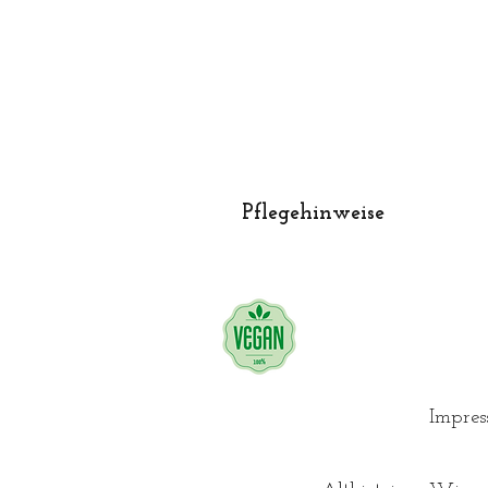
Pflegehinweise
Waschmaschinentauglich
+ Wäschebeutel
+ Feinwaschmittel
Programm für Wolle/Seide (b
Nicht für den Wäschetrockner 
Impre
Nicht zu bügeln