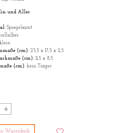
in und Alles
al:
Spiegelsamt
ellsilber
klein
nmaße (cm):
23,5 x 17,5 x 2,5
fachmaße (cm):
11,5 x 8,5
maße (cm):
kein Träger
*
en Warenkorb