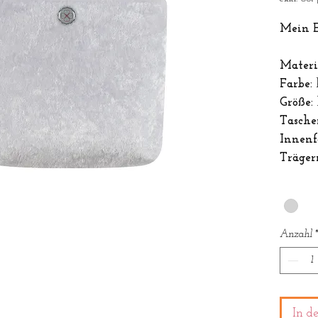
Mein E
Materi
Farbe:
h
Größe:
Tasche
Innen
Träger
Farbe
*
Anzahl
In d