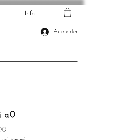
Info
Anmelden
i a0
Preis
,00
|
zzgl. Versand