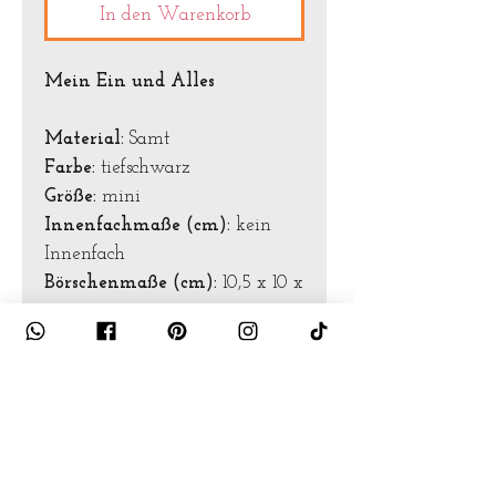
In den Warenkorb
Mein Ein und Alles
Material:
Samt
Farbe:
tiefschwarz
Größe:
mini
Innenfachmaße (cm):
kein
Innenfach
Börschenmaße (cm):
10,5 x 10 x
1,5
Pflegehinweise
Waschmaschinentauglich
+ Wäschebeutel
+ Feinwaschmittel