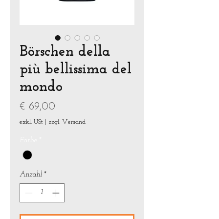
Börschen della
più bellissima del
mondo
Preis
€ 69,00
exkl. USt
|
zzgl. Versand
Farbe
*
Anzahl
*