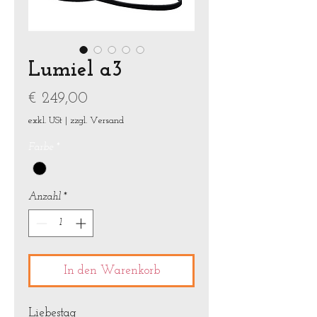
Lumiel a3
Preis
€ 249,00
exkl. USt
|
zzgl. Versand
Farbe
*
Anzahl
*
In den Warenkorb
Liebestag