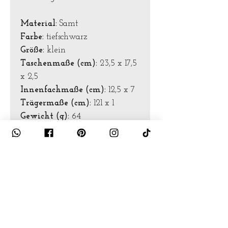
Material:
Samt
Farbe:
tiefschwarz
Größe:
klein
Taschenmaße (cm):
23,5 x 17,5
x 2,5
Innenfachmaße (cm):
12,5 x 7
Trägermaße (cm):
121 x 1
Gewicht (g):
64
Pflegehinweise
Waschmaschinentauglich
+ Wäschebeutel
+ Feinwaschmittel
Programm für Wolle/Seide (bei
30° und 400 Umdrehungen pro