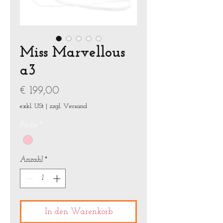
Miss Marvellous
a3
Preis
€ 199,00
exkl. USt
|
zzgl. Versand
Farbe
*
Anzahl
*
In den Warenkorb