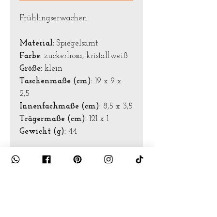
Frühlingserwachen
Material:
Spiegelsamt
Farbe:
zuckerlrosa, kristallweiß
Größe:
klein
Taschenmaße (cm):
19 x 9 x
2,5
Innenfachmaße (cm):
8,5 x 3,5
Trägermaße (cm):
121 x 1
Gewicht (g):
44
Foto: Bernsteiner Media
Pflegehinweise
Waschmaschinentauglich