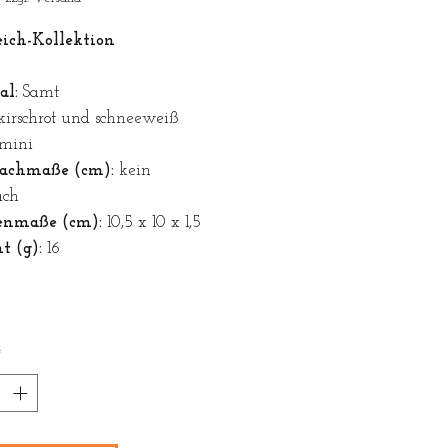
eich-Kollektion
al:
Samt
kirschrot und schneeweiß
mini
achmaße (cm):
kein
ach
enmaße (cm):
10,5 x 10 x 1,5
t (g):
16
*