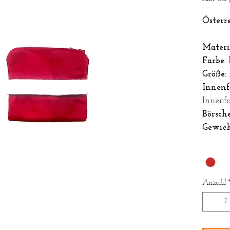
Österr
Materi
Farbe:
Größe:
Innenf
Innenf
Börsch
Gewich
Farbe
*
Anzahl