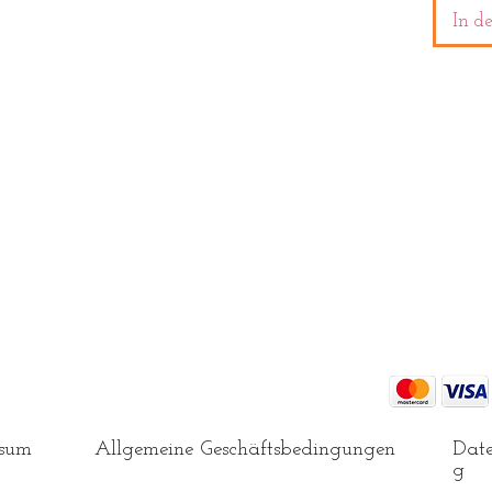
In d
ei 30° und 400 Umdrehungen pro Minute)
geeignet
ssum
Allgemeine Geschäftsbedingungen
Date
g