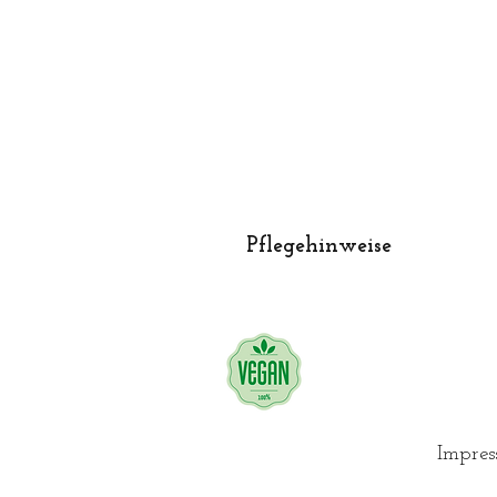
Pflegehinweise
Waschmaschinentauglich
+ Wäschebeutel
+ Feinwaschmittel
Programm für Wolle/Seide (b
Nicht für den Wäschetrockner 
Impre
Nicht zu bügeln